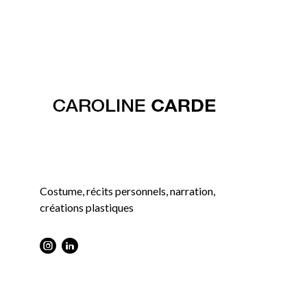
Costume, récits personnels, narration,
créations plastiques
Instagram : Round
LInkwdin : Round