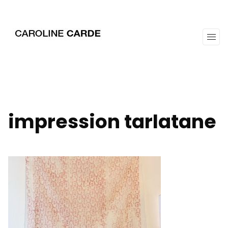
workz
about
impression tarlatane
View full image