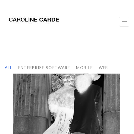
workz
about
ALL
ENTERPRISE SOFTWARE
MOBILE
WEB